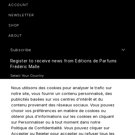
ACCOUNT
NEWSLETTER
SHOP
ABOUT
Subscribe
Register to receive news from Editions de Parfums
Frédéric Malle
Nous utilisons des cookies pour analyser le trafic sur
notre site, vous fournir un contenu personnalisé, des
publicités basées sur vos centres d'intérêt et du
contenu provenant des réseaux sociaux. Vous pouvez
How do we use your data?
choisir vos préférences en matière de cookies ou
obtenir plus d'informations sur les cookies en cliquant
sur Personnaliser ou à tout moment dans notre
Politique de Confidentialité. Vous pouvez cliquer sur
Accepter ou Rejeter pour accepter ou refuser tous les