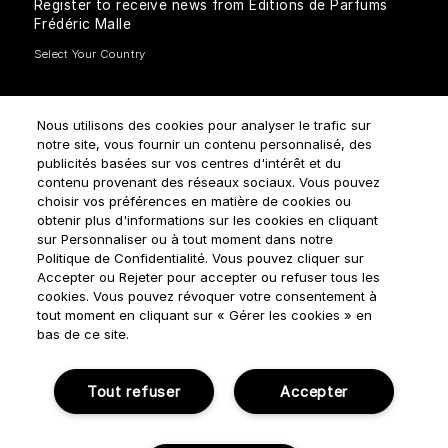
Register to receive news from Editions de Parfums
Frédéric Malle
Nous utilisons des cookies pour analyser le trafic sur
notre site, vous fournir un contenu personnalisé, des
How do we use your data?
publicités basées sur vos centres d'intérêt et du
contenu provenant des réseaux sociaux. Vous pouvez
choisir vos préférences en matière de cookies ou
obtenir plus d'informations sur les cookies en cliquant
sur Personnaliser ou à tout moment dans notre
Politique de Confidentialité. Vous pouvez cliquer sur
Accepter ou Rejeter pour accepter ou refuser tous les
Terms & Conditions
Privacy Policy
Cookie Settings
cookies. Vous pouvez révoquer votre consentement à
tout moment en cliquant sur « Gérer les cookies » en
bas de ce site.
Manage cookies
© NOUVELLES ÉDITIONS DE PARFUMS 2018
Tout refuser
Accepter