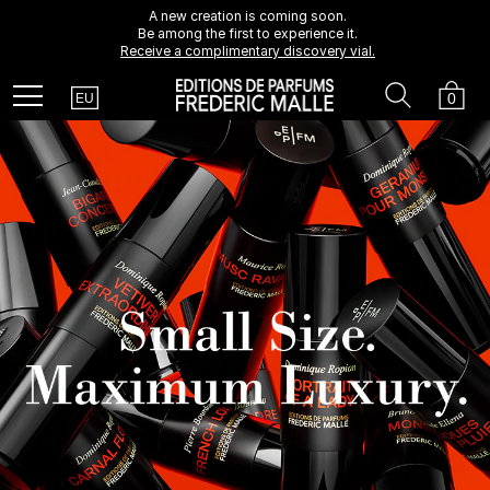
Receive a 7 ml Portrait of a Lady perfume with any purchase
A new creation is coming soon.
Be among the first to experience it.
over €230.*
Receive a complimentary discovery vial.
Country
Search
Cart
Menu
0
EU