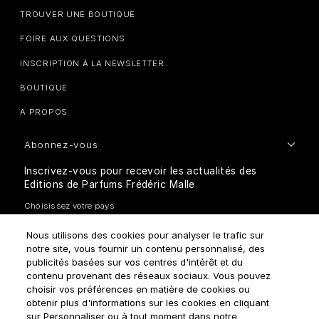
TROUVER UNE BOUTIQUE
FOIRE AUX QUESTIONS
INSCRIPTION À LA NEWSLETTER
BOUTIQUE
A PROPOS
Abonnez-vous
Inscrivez-vous pour recevoir les actualités des
Editions de Parfums Frédéric Malle
Nous utilisons des cookies pour analyser le trafic sur
notre site, vous fournir un contenu personnalisé, des
publicités basées sur vos centres d'intérêt et du
contenu provenant des réseaux sociaux. Vous pouvez
choisir vos préférences en matière de cookies ou
Comment traitons-nous vos données personnelles?
obtenir plus d'informations sur les cookies en cliquant
sur Personnaliser ou à tout moment dans notre