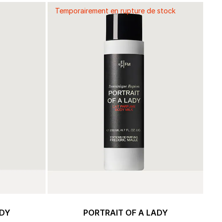
Temporairement en rupture de stock
ERT GEMS
 BOUTIQUES
ADY
PORTRAIT OF A LADY