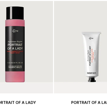
ert Gems
COFFRETS
FREDERIC MALLE
DES
LES
RTRAIT OF A LADY
PORTRAIT OF A L