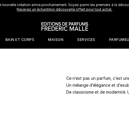
 nouvelle création arrive prochainement. Soyez parmi les premiers à la découv
Recevez un échantillon découverte offert pour tout achat.
BAIN ET CORPS
MAISON
SERVICES
PARFUME
ES
VERS OLFACTIFS
COLLECTIONS
PAR OU COMMENCER
DECOUVREZ LES CREATIONS POUR L
DECOUVREZ LES PARFUM
Ce n’est pas un parfum, c’est une
s
Cafe Society
Les coffrets
découverte
Un mélange d’élégance et d’exu
netique
Jurassic Flower
Service d'essai
De classicisme et de modernité.
tal
Rosa Rugosa
Formats voyage
10ml
erieux
Saint Des Saints
Les parfumeurs
dre
Toutes les
collections
UVERTE
QUIZ PARFUM
LIVRAISON ET 
Portrait of a Lady​
Promi
Fleur
Bougie
s
La pyramide
iné
olfactive
Mécanique
Country Home