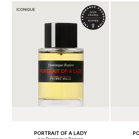
Tous les parfums
Des
ICONIQUE
IDÉES CADEAUX
LA REVUE
PORTRAIT OF A LADY
PO