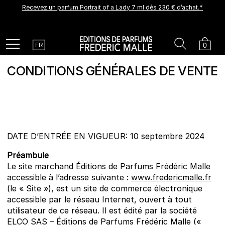
Recevez un parfum Portrait of a Lady 7 ml dès 230 € d’achat.*
Une nouvelle création arrive prochainement. Soyez parmi les
premiers à la découvrir.
Recevez un échantillon découverte offert pour tout achat.
Country
Search
Cart
Menu
0
FR
CONDITIONS GÉNÉRALES DE VENTE
DATE D’ENTRÉE EN VIGUEUR: 10 septembre 2024
Préambule
Le site marchand Éditions de Parfums Frédéric Malle
accessible à l’adresse suivante :
www.fredericmalle.fr
(le « Site »), est un site de commerce électronique
accessible par le réseau Internet, ouvert à tout
utilisateur de ce réseau. Il est édité par la société
ELCO SAS – Éditions de Parfums Frédéric Malle («