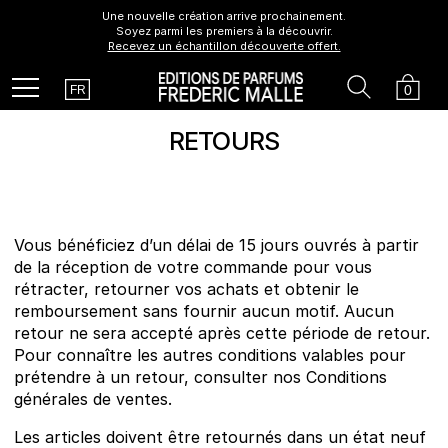
Une nouvelle création arrive prochainement.
Soyez parmi les premiers à la découvrir.
Recevez un échantillon découverte offert.
Country
Search
Cart
Menu
0
FR
RETOURS
Vous bénéficiez d’un délai de 15 jours ouvrés à partir
de la réception de votre commande pour vous
rétracter, retourner vos achats et obtenir le
remboursement sans fournir aucun motif. Aucun
retour ne sera accepté après cette période de retour.
Pour connaître les autres conditions valables pour
prétendre à un retour, consulter nos Conditions
générales de ventes.
Les articles doivent être retournés dans un état neuf