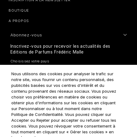
BOUTIQUE
A PROPOS
Abonnez-vous
Inscrivez-vous pour recevoir les actualités des
Editions de Parfums Frédéric Malle
Nous utilisons des cookies pour analyser le trafic sur
notre site, vous fournir un contenu personnalisé, des
publicités basées sur vos centres d'intérêt et du
contenu provenant des réseaux sociaux. Vous pouvez
choisir vos préférences en matière de cookies ou
Comment traitons-nous vos données personnelles?
obtenir plus d'informations sur les cookies en cliquant
sur Personnaliser ou à tout moment dans notre
Politique de Confidentialité. Vous pouvez cliquer sur
Accepter ou Rejeter pour accepter ou refuser tous les
cookies. Vous pouvez révoquer votre consentement à
tout moment en cliquant sur « Gérer les cookies » en