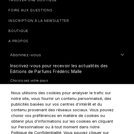
TROUVER UNE BOUTIQUE
FOIRE AUX QUESTIONS
INSCRIPTION À LA NEWSLETTER
BOUTIQUE
A PROPOS
Abonnez-vous
Inscrivez-vous pour recevoir les actualités des
Editions de Parfums Frédéric Malle
Nous utilisons des cookies pour analyser le trafic sur
notre site, vous fournir un contenu personnalisé, des
publicités basées sur vos centres d'intérêt et du
contenu provenant des réseaux sociaux. Vous pouvez
choisir vos préférences en matière de cookies ou
Comment traitons-nous vos données personnelles?
obtenir plus d'informations sur les cookies en cliquant
sur Personnaliser ou à tout moment dans notre
Politique de Confidentialité. Vous pouvez cliquer sur