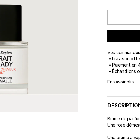
ert Gems
COFFRETS
FREDERIC MALLE
DES
LES
Vos commandes 
• Livraison offe
• Paiement en 4
• Échantillons 
En savoir plus
.
DESCRIPTIO
Brume de parfu
Une rose démesu
Une brume à vap