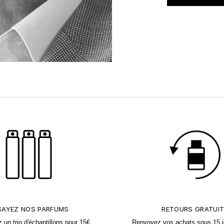
SAYEZ NOS PARFUMS
RETOURS GRATUI
n trio d'échantillons pour 15€,
Renvoyez vos achats sous 15 j