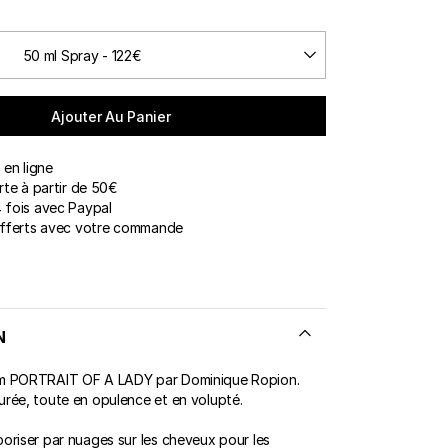
50 ml Spray - 122€
ERT GEMS
 BOUTIQUES
Ajouter Au Panier
en ligne
rte à partir de 50€
 fois avec Paypal
offerts avec votre commande
N
m PORTRAIT OF A LADY par Dominique Ropion.
rée, toute en opulence et en volupté.
oriser par nuages sur les cheveux pour les