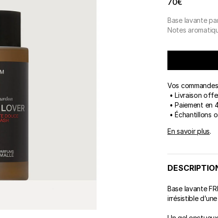
70€
ert Gems
Base lavante p
COFFRETS
FREDERIC MALLE
DES
LES
Notes aromatiq
Vos commandes 
• Livraison offe
• Paiement en 4
• Échantillons 
En savoir plus
.
DESCRIPTIO
Base lavante FR
irrésistible d’un
Un gel onctueux