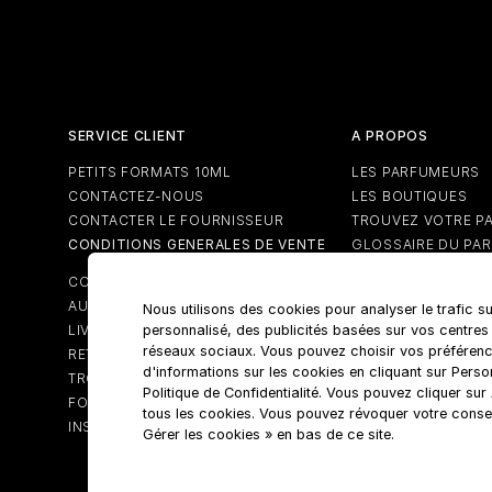
SERVICE CLIENT
A PROPOS
PETITS FORMATS 10ML
LES PARFUMEURS
CONTACTEZ-NOUS
LES BOUTIQUES
CONTACTER LE FOURNISSEUR
TROUVEZ VOTRE P
CONDITIONS GENERALES DE VENTE
GLOSSAIRE DU PA
CONDITIONS GENERALE RELATIVES
AUX CARTES CADEAUX
Nous utilisons des cookies pour analyser le trafic su
personnalisé, des publicités basées sur vos centres
LIVRAISON
réseaux sociaux. Vous pouvez choisir vos préférenc
RETOURS
d'informations sur les cookies en cliquant sur Pers
TROUVER UNE BOUTIQUE
Politique de Confidentialité. Vous pouvez cliquer su
FOIRE AUX QUESTIONS
tous les cookies. Vous pouvez révoquer votre conse
INSCRIPTION À LA NEWSLETTER
Gérer les cookies » en bas de ce site.