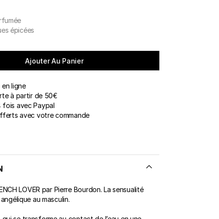
arfumée
ERT GEMS
 BOUTIQUES
ues épicées
Ajouter Au Panier
en ligne
rte à partir de 50€
 fois avec Paypal
offerts avec votre commande
N
ENCH LOVER par Pierre Bourdon. La sensualité
e angélique au masculin.
 qui se transforme au contact de l’eau en une