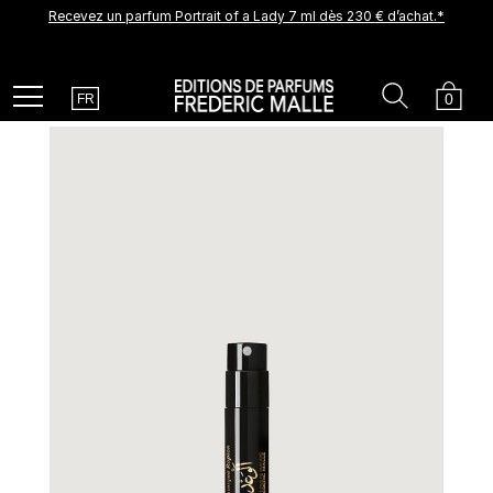
Recevez un parfum Portrait of a Lady 7 ml dès 230 € d’achat.*
Une nouvelle création arrive prochainement. Soyez parmi les
premiers à la découvrir.
Recevez un échantillon découverte offert pour tout achat.
Country
Search
Cart
Menu
0
FR