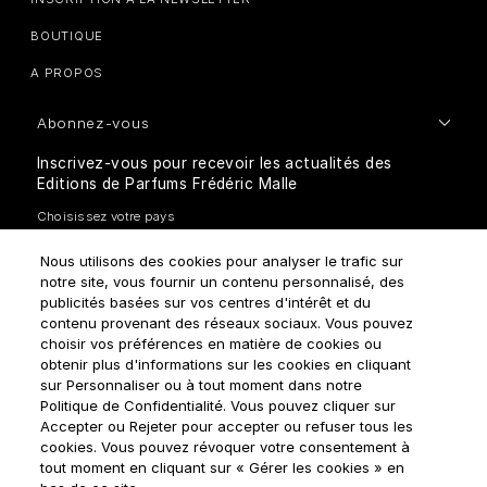
BOUTIQUE
A PROPOS
Abonnez-vous
Inscrivez-vous pour recevoir les actualités des
Editions de Parfums Frédéric Malle
Nous utilisons des cookies pour analyser le trafic sur
notre site, vous fournir un contenu personnalisé, des
publicités basées sur vos centres d'intérêt et du
contenu provenant des réseaux sociaux. Vous pouvez
choisir vos préférences en matière de cookies ou
Comment traitons-nous vos données personnelles?
obtenir plus d'informations sur les cookies en cliquant
sur Personnaliser ou à tout moment dans notre
Politique de Confidentialité. Vous pouvez cliquer sur
Accepter ou Rejeter pour accepter ou refuser tous les
cookies. Vous pouvez révoquer votre consentement à
tout moment en cliquant sur « Gérer les cookies » en