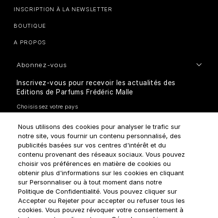
INSCRIPTION À LA NEWSLETTER
BOUTIQUE
A PROPOS
Abonnez-vous
Inscrivez-vous pour recevoir les actualités des
Editions de Parfums Frédéric Malle
Nous utilisons des cookies pour analyser le trafic sur
notre site, vous fournir un contenu personnalisé, des
publicités basées sur vos centres d'intérêt et du
contenu provenant des réseaux sociaux. Vous pouvez
choisir vos préférences en matière de cookies ou
Comment traitons-nous vos données personnelles?
obtenir plus d'informations sur les cookies en cliquant
sur Personnaliser ou à tout moment dans notre
Politique de Confidentialité. Vous pouvez cliquer sur
Accepter ou Rejeter pour accepter ou refuser tous les
cookies. Vous pouvez révoquer votre consentement à