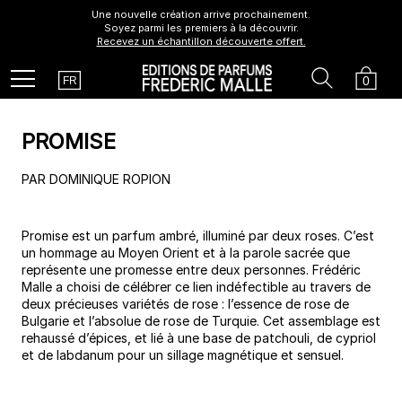
Une nouvelle création arrive prochainement.
Soyez parmi les premiers à la découvrir.
Recevez un échantillon découverte offert.
Country
Search
Cart
Menu
0
FR
PROMISE
PAR DOMINIQUE ROPION
Promise est un parfum ambré, illuminé par deux roses. C’est
un hommage au Moyen Orient et à la parole sacrée que
représente une promesse entre deux personnes. Frédéric
Malle a choisi de célébrer ce lien indéfectible au travers de
deux précieuses variétés de rose : l’essence de rose de
Bulgarie et l’absolue de rose de Turquie. Cet assemblage est
rehaussé d’épices, et lié à une base de patchouli, de cypriol
et de labdanum pour un sillage magnétique et sensuel.