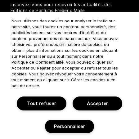
Inscrivez-vous pour recevoir les actualités des
Editions de Parfums Frédéric Malle
Nous utilisons des cookies pour analyser le trafic sur
notre site, vous fournir un contenu personnalisé, des
publicités basées sur vos centres d'intérêt et du
contenu provenant des réseaux sociaux. Vous pouvez
choisir vos préférences en matière de cookies ou
obtenir plus d'informations sur les cookies en cliquant
sur Personnaliser ou à tout moment dans notre
Comment traitons-nous vos données personnelles?
Politique de Confidentialité. Vous pouvez cliquer sur
Accepter ou Rejeter pour accepter ou refuser tous les
cookies. Vous pouvez révoquer votre consentement à
tout moment en cliquant sur « Gérer les cookies » en
bas de ce site.
Règles d'utilisation
Politique de confidentialité
Tout refuser
Accepter
Gérer Les Cookies
Conditions générales de ventes
Personnaliser
© NOUVELLES ÉDITIONS DE PARFUMS 2018