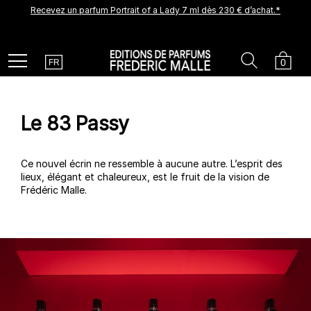
Recevez un parfum Portrait of a Lady 7 ml dès 230 € d’achat.*
Une nouvelle création arrive prochainement. Soyez parmi les
premiers à la découvrir.
Recevez un échantillon découverte offert pour tout achat.
Country
Search
Cart
Menu
0
FR
Le 83 Passy
Ce nouvel écrin ne ressemble à aucune autre. L’esprit des
lieux, élégant et chaleureux, est le fruit de la vision de
Frédéric Malle.