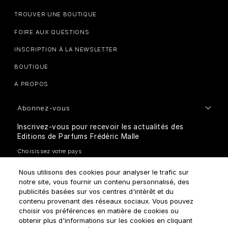
TROUVER UNE BOUTIQUE
FOIRE AUX QUESTIONS
INSCRIPTION À LA NEWSLETTER
BOUTIQUE
A PROPOS
Abonnez-vous
Inscrivez-vous pour recevoir les actualités des
Editions de Parfums Frédéric Malle
Nous utilisons des cookies pour analyser le trafic sur
notre site, vous fournir un contenu personnalisé, des
publicités basées sur vos centres d'intérêt et du
contenu provenant des réseaux sociaux. Vous pouvez
choisir vos préférences en matière de cookies ou
Comment traitons-nous vos données personnelles?
obtenir plus d'informations sur les cookies en cliquant