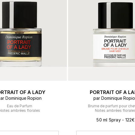
ert Gems
COFFRETS
FREDERIC MALLE
DES
LES
RTRAIT OF A LADY
PORTRAIT OF A L
ar Dominique Ropion
par Dominique Ropi
Eau de Parfum
Brume de parfum pour che
Notes ambrées florales
Notes ambrées florale
50 ml Spray - 122€