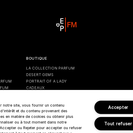
BOUTIQUE
LA COLLECTION PARFUM
DESERT GEMS
ARFUM
PORTRAIT OF A LADY
RFUM
CADEAUX
EDITIONS DES FÊTES
r notre site, vous fournir un contenu
Accepter
 d'intérêt et du contenu provenant des
es en matière de cookies ou obtenir plus
onnaliser ou à tout moment dans notre
Tout refuser
r Accepter ou Rejeter pour accepter ou refuser
Règles d'utilisation
Politique de confidentialité