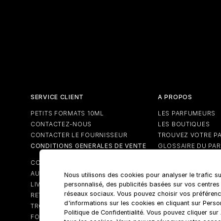
SERVICE CLIENT
A PROPOS
PETITS FORMATS 10ML
LES PARFUMEURS
CONTACTEZ-NOUS
LES BOUTIQUES
CONTACTER LE FOURNISSEUR
TROUVEZ VOTRE P
CONDITIONS GENERALES DE VENTE
GLOSSAIRE DU PA
CONDITIONS GENERALE RELATIVES
AUX CARTES CADEAUX
Nous utilisons des cookies pour analyser le trafic su
personnalisé, des publicités basées sur vos centres
LIVRAISON
réseaux sociaux. Vous pouvez choisir vos préférenc
RETOURS
d'informations sur les cookies en cliquant sur Pers
TROUVER UNE BOUTIQUE
Politique de Confidentialité. Vous pouvez cliquer su
FOIRE AUX QUESTIONS